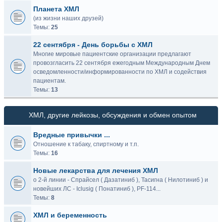
Планета ХМЛ
(из жизни наших друзей)
Темы:
25
22 сентября - День борьбы с ХМЛ
Многие мировые пациентские организации предлагают
провозгласить 22 сентября ежегодным Международным Днем
осведомленности/информированности по ХМЛ и содействия
пациентам.
Темы:
13
ХМЛ, другие лейкозы, обсуждения и обмен опытом
Вредные привычки ...
Отношение к табаку, спиртному и т.п.
Темы:
16
Новые лекарства для лечения ХМЛ
о 2-й линии - Спрайсел ( Дазатиниб ), Тасигна ( Нилотиниб ) и
новейших ЛС - Iclusig ( Понатиниб ), PF-114...
Темы:
8
ХМЛ и беременность