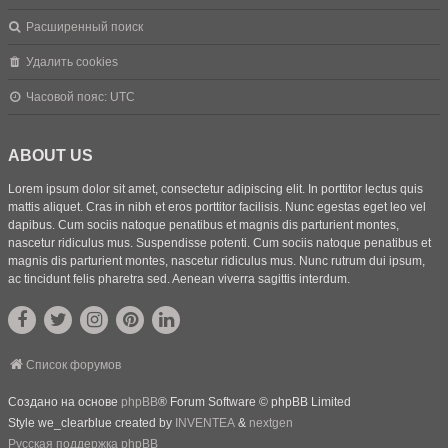
Расширенный поиск
Удалить cookies
Часовой пояс:
UTC
ABOUT US
Lorem ipsum dolor sit amet, consectetur adipiscing elit. In porttitor lectus quis
mattis aliquet. Cras in nibh et eros porttitor facilisis. Nunc egestas eget leo vel
dapibus. Cum sociis natoque penatibus et magnis dis parturient montes,
nascetur ridiculus mus. Suspendisse potenti. Cum sociis natoque penatibus et
magnis dis parturient montes, nascetur ridiculus mus. Nunc rutrum dui ipsum,
ac tincidunt felis pharetra sed. Aenean viverra sagittis interdum.
Список форумов
Создано на основе
phpBB
® Forum Software © phpBB Limited
Style we_clearblue created by
INVENTEA
&
nextgen
Русская поддержка phpBB