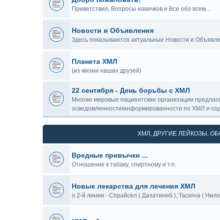
Приветствия, Вопросы новичков и Все обо всем...
Новости и Объявления
Здесь показываются актуальные Новости и Объявле
Планета ХМЛ
(из жизни наших друзей)
22 сентября - День борьбы с ХМЛ
Многие мировые пациентские организации предлаг
осведомленности/информированности по ХМЛ и сод
ХМЛ, ДРУГИЕ ЛЕЙКОЗЫ, 
Вредные привычки ...
Отношение к табаку, спиртному и т.п.
Новые лекарства для лечения ХМЛ
о 2-й линии - Спрайсел ( Дазатиниб ), Тасигна ( Нилот