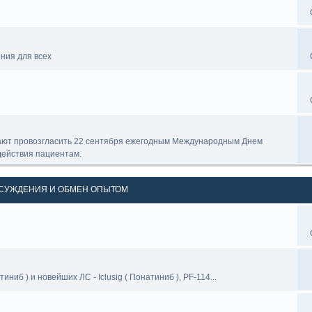
ния для всех
ают провозгласить 22 сентября ежегодным Международным Днем
ействия пациентам.
ОБСУЖДЕНИЯ И ОБМЕН ОПЫТОМ
иниб ) и новейших ЛС - Iclusig ( Понатиниб ), PF-114...