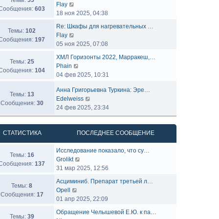
Темы:
55
П
Flay
Сообщения:
603
е
18 ноя 2025, 04:38
р
Re: Шкафы для нагревательных …
е
Темы:
102
П
Flay
й
Сообщения:
197
е
05 ноя 2025, 07:08
т
р
и
ХМЛ Горизонты 2022, Марракеш,…
е
Темы:
25
к
П
Phain
й
Сообщения:
104
п
е
04 фев 2025, 10:31
т
о
р
и
Анна Григорьевна Туркина: Эре…
с
е
Темы:
13
к
П
Edelweiss
л
й
Сообщения:
30
п
е
24 фев 2025, 23:34
е
т
о
р
д
и
с
е
н
к
л
СТАТИСТИКА
ПОСЛЕДНЕЕ СООБЩЕНИЕ
й
е
п
е
т
м
о
д
Исследование показало, что су…
и
у
с
Темы:
16
н
П
Grolikt
к
с
л
Сообщения:
137
е
е
31 мар 2025, 12:56
п
о
е
м
р
о
о
д
Асциминиб. Препарат третьей л…
у
е
Темы:
8
с
б
н
П
Opell
с
й
Сообщения:
17
л
щ
е
е
01 апр 2025, 22:09
о
т
е
е
м
р
о
и
Обращение Челышевой Е.Ю. к па…
д
н
у
е
Темы:
39