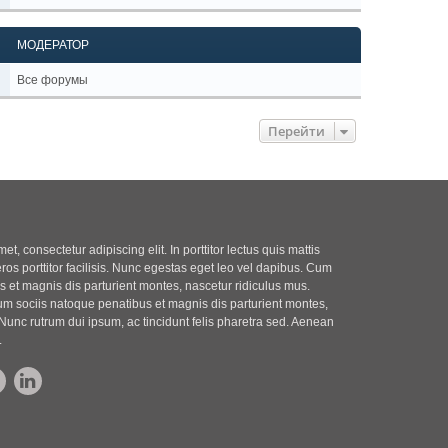
МОДЕРАТОР
Все форумы
Перейти
t, consectetur adipiscing elit. In porttitor lectus quis mattis
eros porttitor facilisis. Nunc egestas eget leo vel dapibus. Cum
 et magnis dis parturient montes, nascetur ridiculus mus.
m sociis natoque penatibus et magnis dis parturient montes,
Nunc rutrum dui ipsum, ac tincidunt felis pharetra sed. Aenean
.