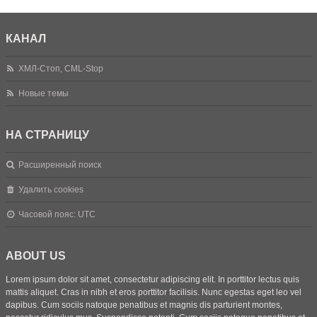
КАНАЛ
ХМЛ-Стоп, CML-Stop
Новые темы
НА СТРАНИЦУ
Расширенный поиск
Удалить cookies
Часовой пояс:
UTC
ABOUT US
Lorem ipsum dolor sit amet, consectetur adipiscing elit. In porttitor lectus quis
mattis aliquet. Cras in nibh et eros porttitor facilisis. Nunc egestas eget leo vel
dapibus. Cum sociis natoque penatibus et magnis dis parturient montes,