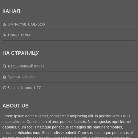
КАНАЛ
ХМЛ-Стоп, CML-Stop
Новые темы
НА СТРАНИЦУ
Расширенный поиск
Удалить cookies
Часовой пояс:
UTC
ABOUT US
Lorem ipsum dolor sit amet, consectetur adipiscing elit. In porttitor lectus quis
mattis aliquet. Cras in nibh et eros porttitor facilisis. Nunc egestas eget leo vel
dapibus. Cum sociis natoque penatibus et magnis dis parturient montes,
nascetur ridiculus mus. Suspendisse potenti. Cum sociis natoque penatibus et