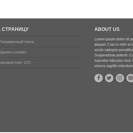
 СТРАНИЦУ
ABOUT US
Lorem ipsum dolor sit ame
Расширенный поиск
aliquet. Cras in nibh et 
sociis natoque penatibus
Удалить cookies
Suspendisse potenti. Cu
nascetur ridiculus mus. 
Часовой пояс:
UTC
viverra sagittis interdum