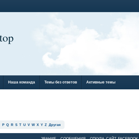
top
Наша команда
Темы без ответов
Активные темы
O
P
Q
R
S
T
U
V
W
X
Y
Z
Другая
ЗВАНИЕ
СООБЩЕНИЯ
ОТКУДА, САЙТ, FACEBOOK