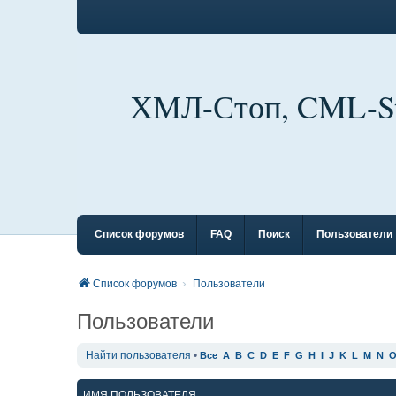
ХМЛ-Стоп, CML-S
Список форумов
FAQ
Поиск
Пользователи
Список форумов
Пользователи
Пользователи
Найти пользователя
•
Все
A
B
C
D
E
F
G
H
I
J
K
L
M
N
ИМЯ ПОЛЬЗОВАТЕЛЯ