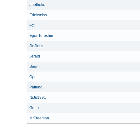
apotheke
Edelweiss
kot
Egor Tereshin
JioJioss
Jerald
Seerrr
Opell
Pattend
NiJu1991
Grolikt
MrFreeman