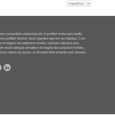
Перейти
t, consectetur adipiscing elit. In porttitor lectus quis mattis
eros porttitor facilisis. Nunc egestas eget leo vel dapibus. Cum
 et magnis dis parturient montes, nascetur ridiculus mus.
m sociis natoque penatibus et magnis dis parturient montes,
Nunc rutrum dui ipsum, ac tincidunt felis pharetra sed. Aenean
.