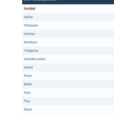
GorillaIt
4yDuk
500amper
Acronyx
timofeyev
Yevggeniy
vane4ka.surkov
Anked
Phain
Bobbi
Gory
Flay
Niops