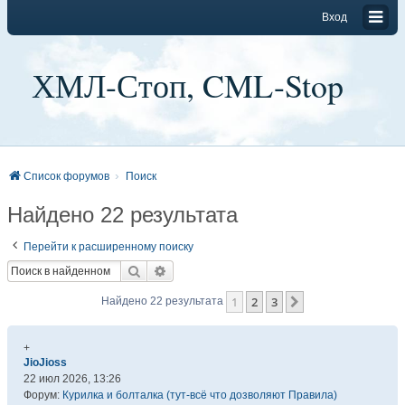
Вход
ХМЛ-Стоп, CML-Stop
Список форумов
Поиск
Найдено 22 результата
Перейти к расширенному поиску
Поиск
Расширенный поиск
1
2
3
След.
Найдено 22 результата
+
JioJioss
22 июл 2026, 13:26
Форум:
Курилка и болталка (тут-всё что дозволяют Правила)