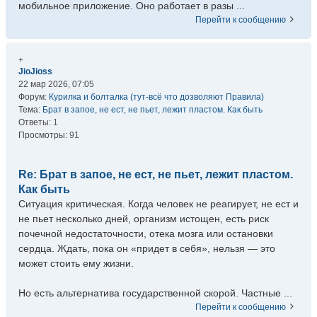
мобильное приложение. Оно работает в разы ...
Перейти к сообщению
+
JioJioss
22 мар 2026, 07:05
Форум:
Курилка и болталка (тут-всё что дозволяют Правила)
Тема:
Брат в запое, не ест, не пьет, лежит пластом. Как быть
Ответы:
1
Просмотры:
91
Re: Брат в запое, не ест, не пьет, лежит пластом.
Как быть
Ситуация критическая. Когда человек не реагирует, не ест и
не пьет несколько дней, организм истощен, есть риск
почечной недостаточности, отека мозга или остановки
сердца. Ждать, пока он «придет в себя», нельзя — это
может стоить ему жизни.
Но есть альтернатива государственной скорой. Частные ...
Перейти к сообщению