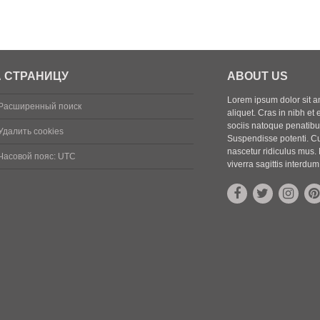
 СТРАНИЦУ
ABOUT US
Lorem ipsum dolor sit ame
Расширенный поиск
aliquet. Cras in nibh et 
sociis natoque penatibus
Удалить cookies
Suspendisse potenti. Cu
nascetur ridiculus mus. 
Часовой пояс:
UTC
viverra sagittis interdum