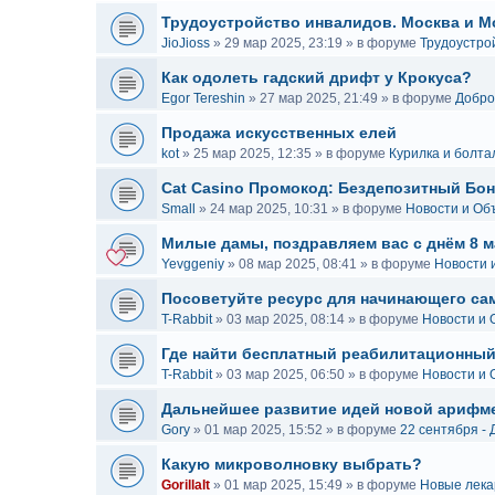
Трудоустройство инвалидов. Москва и М
JioJioss
»
29 мар 2025, 23:19
» в форуме
Трудоустро
Как одолеть гадский дрифт у Крокуса?
Egor Tereshin
»
27 мар 2025, 21:49
» в форуме
Добро
Продажа искусственных елей
kot
»
25 мар 2025, 12:35
» в форуме
Курилка и болта
Cat Casino Промокод: Бездепозитный Бон
Small
»
24 мар 2025, 10:31
» в форуме
Новости и Об
Милые дамы, поздравляем вас с днём 8 м
Yevggeniy
»
08 мар 2025, 08:41
» в форуме
Новости 
Посоветуйте ресурс для начинающего са
T-Rabbit
»
03 мар 2025, 08:14
» в форуме
Новости и
Где найти бесплатный реабилитационный
T-Rabbit
»
03 мар 2025, 06:50
» в форуме
Новости и
Дальнейшее развитие идей новой арифм
Gory
»
01 мар 2025, 15:52
» в форуме
22 сентября -
Какую микроволновку выбрать?
GorillaIt
»
01 мар 2025, 15:49
» в форуме
Новые лека