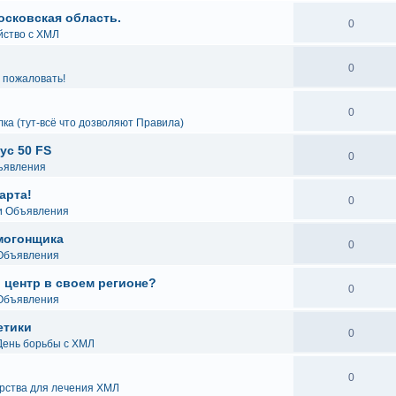
осковская область.
0
йство с ХМЛ
0
 пожаловать!
0
лка (тут-всё что дозволяют Правила)
ус 50 FS
0
ъявления
арта!
0
и Объявления
могонщика
0
 Объявления
 центр в своем регионе?
0
 Объявления
етики
0
 День борьбы с ХМЛ
0
рства для лечения ХМЛ