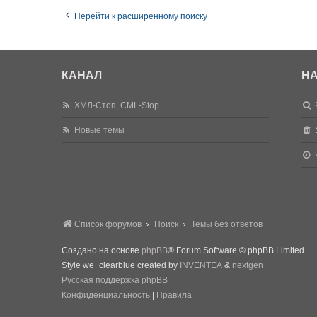
Перейти к расширенному поиску
КАНАЛ
НА
ХМЛ-Стоп, CML-Stop
Новые темы
Список форумов
Поиск
Темы без ответов
Создано на основе
phpBB
® Forum Software © phpBB Limited
Style we_clearblue created by
INVENTEA
&
nextgen
Русская поддержка phpBB
Конфиденциальность
|
Правила