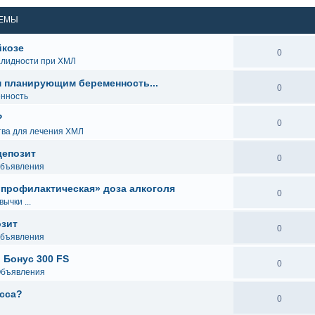
ЕМЫ
йкозе
0
алидности при ХМЛ
 планирующим беременность...
0
нность
?
0
тва для лечения ХМЛ
депозит
0
Объявления
«профилактическая» доза алкоголя
0
ычки ...
озит
0
Объявления
 Бонус 300 FS
0
Объявления
асса?
0