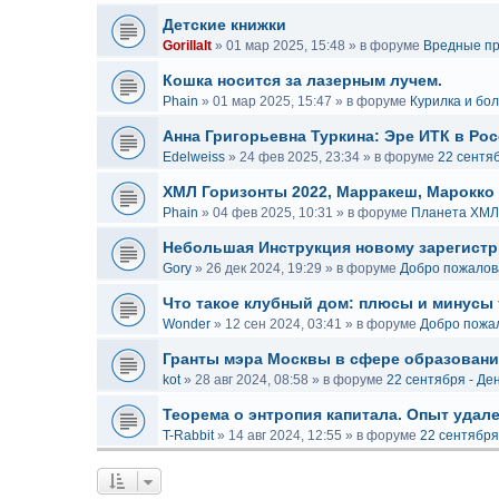
Детские книжки
GorillaIt
»
01 мар 2025, 15:48
» в форуме
Вредные при
Кошка носится за лазерным лучем.
Phain
»
01 мар 2025, 15:47
» в форуме
Курилка и бол
Анна Григорьевна Туркина: Эре ИТК в Рос
Edelweiss
»
24 фев 2025, 23:34
» в форуме
22 сентя
ХМЛ Горизонты 2022, Марракеш, Марокко
Phain
»
04 фев 2025, 10:31
» в форуме
Планета ХМЛ
Небольшая Инструкция новому зарегистр
Gory
»
26 дек 2024, 19:29
» в форуме
Добро пожалов
Что такое клубный дом: плюсы и минусы 
Wonder
»
12 сен 2024, 03:41
» в форуме
Добро пожа
Гранты мэра Москвы в сфере образовани
kot
»
28 авг 2024, 08:58
» в форуме
22 сентября - Де
Теорема о энтропия капитала. Опыт удал
T-Rabbit
»
14 авг 2024, 12:55
» в форуме
22 сентября