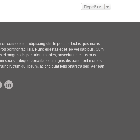
Перейти
t, consectetur adipiscing elit. In porttitor lectus quis mattis
eros porttitor facilisis. Nunc egestas eget leo vel dapibus. Cum
 et magnis dis parturient montes, nascetur ridiculus mus.
m sociis natoque penatibus et magnis dis parturient montes,
Nunc rutrum dui ipsum, ac tincidunt felis pharetra sed. Aenean
.