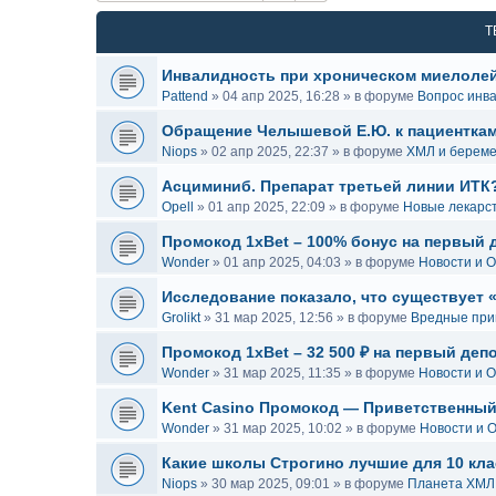
Т
Инвалидность при хроническом миелоле
Pattend
»
04 апр 2025, 16:28
» в форуме
Вопрос инв
Обращение Челышевой Е.Ю. к пациенткам
Niops
»
02 апр 2025, 22:37
» в форуме
ХМЛ и береме
Асциминиб. Препарат третьей линии ИТК
Opell
»
01 апр 2025, 22:09
» в форуме
Новые лекарс
Промокод 1xBet – 100% бонус на первый 
Wonder
»
01 апр 2025, 04:03
» в форуме
Новости и 
Исследование показало, что существует 
Grolikt
»
31 мар 2025, 12:56
» в форуме
Вредные прив
Промокод 1xBet – 32 500 ₽ на первый деп
Wonder
»
31 мар 2025, 11:35
» в форуме
Новости и 
Kent Casino Промокод — Приветственный
Wonder
»
31 мар 2025, 10:02
» в форуме
Новости и 
Какие школы Строгино лучшие для 10 кл
Niops
»
30 мар 2025, 09:01
» в форуме
Планета ХМЛ