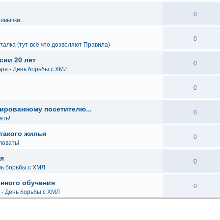
0
вычки ...
0
талка (тут-всё что дозволяют Правила)
сии 20 лет
0
бря - День борьбы с ХМЛ
0
ированному посетителю...
0
ать!
такого жилья
0
ловать!
я
0
нь борьбы с ХМЛ
енного обучения
0
 - День борьбы с ХМЛ