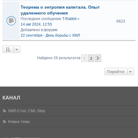
Теорема о энтропия капитала. Опыт
удаленного обучения
Последнее сообщение
T-Rabbit
«
6623
14 авг 2024, 12:55
Добавлено в форуме
22 сентября - День борьбы с ХМЛ
1
2
След.
Найдено 26 результатов
Перейти
КАНАЛ
ХМЛ-Стоп, CML-Stop
Новые темы