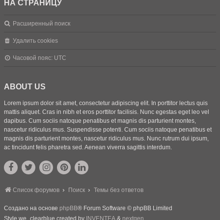
НА СТРАНИЦУ
Расширенный поиск
Удалить cookies
Часовой пояс:
UTC
ABOUT US
Lorem ipsum dolor sit amet, consectetur adipiscing elit. In porttitor lectus quis
mattis aliquet. Cras in nibh et eros porttitor facilisis. Nunc egestas eget leo vel
dapibus. Cum sociis natoque penatibus et magnis dis parturient montes,
nascetur ridiculus mus. Suspendisse potenti. Cum sociis natoque penatibus et
magnis dis parturient montes, nascetur ridiculus mus. Nunc rutrum dui ipsum,
ac tincidunt felis pharetra sed. Aenean viverra sagittis interdum.
Список форумов
Поиск
Темы без ответов
Создано на основе
phpBB
® Forum Software © phpBB Limited
Style we_clearblue created by
INVENTEA
&
nextgen