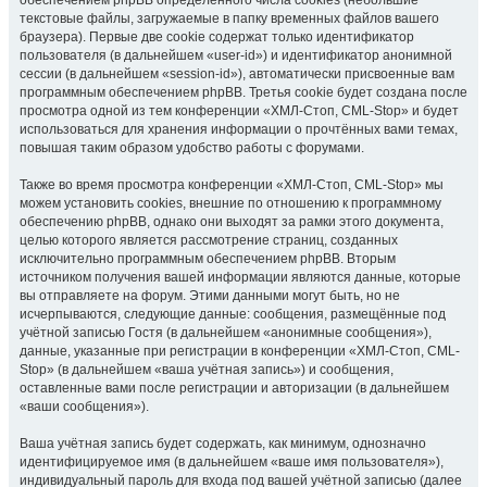
обеспечением phpBB определённого числа cookies (небольшие
текстовые файлы, загружаемые в папку временных файлов вашего
браузера). Первые две cookie содержат только идентификатор
пользователя (в дальнейшем «user-id») и идентификатор анонимной
сессии (в дальнейшем «session-id»), автоматически присвоенные вам
программным обеспечением phpBB. Третья cookie будет создана после
просмотра одной из тем конференции «ХМЛ-Стоп, CML-Stop» и будет
использоваться для хранения информации о прочтённых вами темах,
повышая таким образом удобство работы с форумами.
Также во время просмотра конференции «ХМЛ-Стоп, CML-Stop» мы
можем установить cookies, внешние по отношению к программному
обеспечению phpBB, однако они выходят за рамки этого документа,
целью которого является рассмотрение страниц, созданных
исключительно программным обеспечением phpBB. Вторым
источником получения вашей информации являются данные, которые
вы отправляете на форум. Этими данными могут быть, но не
исчерпываются, следующие данные: сообщения, размещённые под
учётной записью Гостя (в дальнейшем «анонимные сообщения»),
данные, указанные при регистрации в конференции «ХМЛ-Стоп, CML-
Stop» (в дальнейшем «ваша учётная запись») и сообщения,
оставленные вами после регистрации и авторизации (в дальнейшем
«ваши сообщения»).
Ваша учётная запись будет содержать, как минимум, однозначно
идентифицируемое имя (в дальнейшем «ваше имя пользователя»),
индивидуальный пароль для входа под вашей учётной записью (далее