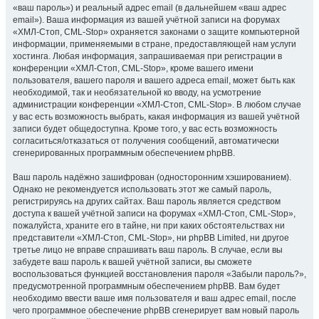
«ваш пароль») и реальный адрес email (в дальнейшем «ваш адрес
email»). Ваша информация из вашей учётной записи на форумах
«ХМЛ-Стоп, CML-Stop» охраняется законами о защите компьютерной
информации, применяемыми в стране, предоставляющей нам услуги
хостинга. Любая информация, запрашиваемая при регистрации в
конференции «ХМЛ-Стоп, CML-Stop», кроме вашего имени
пользователя, вашего пароля и вашего адреса email, может быть как
необходимой, так и необязательной ко вводу, на усмотрение
администрации конференции «ХМЛ-Стоп, CML-Stop». В любом случае
у вас есть возможность выбрать, какая информация из вашей учётной
записи будет общедоступна. Кроме того, у вас есть возможность
согласиться/отказаться от получения сообщений, автоматически
сгенерированных программным обеспечением phpBB.
Ваш пароль надёжно зашифрован (односторонним хэшированием).
Однако не рекомендуется использовать этот же самый пароль,
регистрируясь на других сайтах. Ваш пароль является средством
доступа к вашей учётной записи на форумах «ХМЛ-Стоп, CML-Stop»,
пожалуйста, храните его в тайне, ни при каких обстоятельствах ни
представители «ХМЛ-Стоп, CML-Stop», ни phpBB Limited, ни другое
третье лицо не вправе спрашивать ваш пароль. В случае, если вы
забудете ваш пароль к вашей учётной записи, вы сможете
воспользоваться функцией восстановления пароля «Забыли пароль?»,
предусмотренной программным обеспечением phpBB. Вам будет
необходимо ввести ваше имя пользователя и ваш адрес email, после
чего программное обеспечение phpBB сгенерирует вам новый пароль