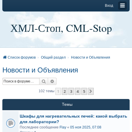
Вход
ХМЛ-Стоп, CML-Stop
Список форумов
Общий раздел
Новости и Объявления
Новости и Объявления
Поиск
Расширенный поиск
1
2
3
4
5
След.
102 темы
Темы
Шкафы для нагревательных печей: какой выбрать
для лаборатории?
Последнее сообщение
Flay
«
05 ноя 2025, 07:08