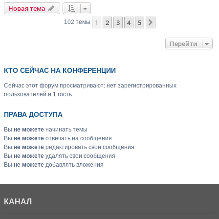
Новая тема
1
2
3
4
5
След.
102 темы
Перейти
КТО СЕЙЧАС НА КОНФЕРЕНЦИИ
Сейчас этот форум просматривают: нет зарегистрированных
пользователей и 1 гость
ПРАВА ДОСТУПА
Вы
не можете
начинать темы
Вы
не можете
отвечать на сообщения
Вы
не можете
редактировать свои сообщения
Вы
не можете
удалять свои сообщения
Вы
не можете
добавлять вложения
КАНАЛ