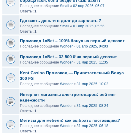
обращаться, если везде отказывают?
Последнее сообщение
Small
«
02 апр 2025, 05:07
Ответы:
1
Где взять деньги в долг до зарплаты?
Последнее сообщение
Small
«
01 апр 2025, 05:56
Ответы:
1
Промокод 1xBet – 100% бонус на первый депозит
Последнее сообщение
Wonder
«
01 апр 2025, 04:03
Промокод 1xBet – 32 500 ₽ на первый депозит
Последнее сообщение
Wonder
«
31 мар 2025, 11:35
Kent Casino Промокод — Приветственный Бонус
300 FS
Последнее сообщение
Wonder
«
31 мар 2025, 10:02
Интернет-магазины электротоваров: рейтинг
надежности
Последнее сообщение
Wonder
«
31 мар 2025, 08:24
Ответы:
1
Метизы для мебели: как выбрать поставщика?
Последнее сообщение
Wonder
«
31 мар 2025, 06:18
Ответы:
1