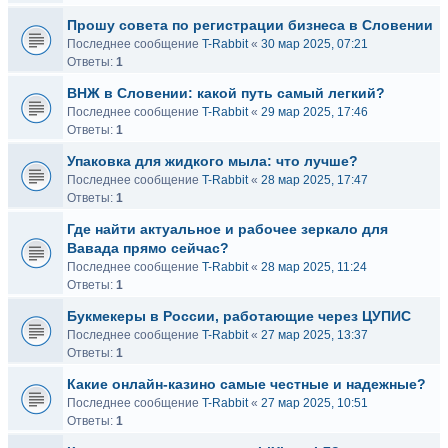
Прошу совета по регистрации бизнеса в Словении
Последнее сообщение
T-Rabbit
«
30 мар 2025, 07:21
Ответы:
1
ВНЖ в Словении: какой путь самый легкий?
Последнее сообщение
T-Rabbit
«
29 мар 2025, 17:46
Ответы:
1
Упаковка для жидкого мыла: что лучше?
Последнее сообщение
T-Rabbit
«
28 мар 2025, 17:47
Ответы:
1
Где найти актуальное и рабочее зеркало для
Вавада прямо сейчас?
Последнее сообщение
T-Rabbit
«
28 мар 2025, 11:24
Ответы:
1
Букмекеры в России, работающие через ЦУПИС
Последнее сообщение
T-Rabbit
«
27 мар 2025, 13:37
Ответы:
1
Какие онлайн-казино самые честные и надежные?
Последнее сообщение
T-Rabbit
«
27 мар 2025, 10:51
Ответы:
1