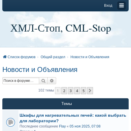
Вход
ХМЛ-Стоп, CML-Stop
Список форумов
Общий раздел
Новости и Объявления
Новости и Объявления
Поиск
Расширенный поиск
1
2
3
4
5
След.
102 темы
Темы
Шкафы для нагревательных печей: какой выбрать
для лаборатории?
Последнее сообщение
Flay
«
05 ноя 2025, 07:08