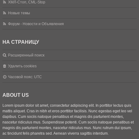
ХМЛ-Стоп, CML-Stop
Новые темы
Форум - Новости и Объявления
НА СТРАНИЦУ
Расширенный поиск
Удалить cookies
Часовой пояс:
UTC
ABOUT US
Lorem ipsum dolor sit amet, consectetur adipiscing elit. In porttitor lectus quis
mattis aliquet. Cras in nibh et eros porttitor facilisis. Nunc egestas eget leo vel
dapibus. Cum sociis natoque penatibus et magnis dis parturient montes,
nascetur ridiculus mus. Suspendisse potenti. Cum sociis natoque penatibus et
magnis dis parturient montes, nascetur ridiculus mus. Nunc rutrum dui ipsum,
ac tincidunt felis pharetra sed. Aenean viverra sagittis interdum.