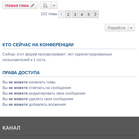
Новая тема
1
2
3
4
5
След.
102 темы
Перейти
КТО СЕЙЧАС НА КОНФЕРЕНЦИИ
Сейчас этот форум просматривают: нет зарегистрированных
пользователей и 1 гость
ПРАВА ДОСТУПА
Вы
не можете
начинать темы
Вы
не можете
отвечать на сообщения
Вы
не можете
редактировать свои сообщения
Вы
не можете
удалять свои сообщения
Вы
не можете
добавлять вложения
КАНАЛ