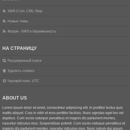
ХМЛ-Стоп, CML-Stop
Новые темы
Форум - ХМЛ и беременность
НА СТРАНИЦУ
Расширенный поиск
Удалить cookies
Часовой пояс:
UTC
ABOUT US
Lorem ipsum dolor sit amet, consectetur adipiscing elit. In porttitor lectus quis
mattis aliquet. Cras in nibh et eros porttitor facilisis. Nunc egestas eget leo vel
dapibus. Cum sociis natoque penatibus et magnis dis parturient montes,
nascetur ridiculus mus. Suspendisse potenti. Cum sociis natoque penatibus et
magnis dis parturient montes, nascetur ridiculus mus. Nunc rutrum dui ipsum,