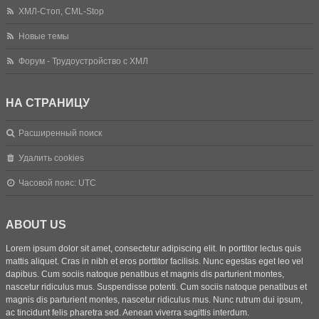
ХМЛ-Стоп, CML-Stop
Новые темы
Форум - Трудоустройство с ХМЛ
НА СТРАНИЦУ
Расширенный поиск
Удалить cookies
Часовой пояс:
UTC
ABOUT US
Lorem ipsum dolor sit amet, consectetur adipiscing elit. In porttitor lectus quis
mattis aliquet. Cras in nibh et eros porttitor facilisis. Nunc egestas eget leo vel
dapibus. Cum sociis natoque penatibus et magnis dis parturient montes,
nascetur ridiculus mus. Suspendisse potenti. Cum sociis natoque penatibus et
magnis dis parturient montes, nascetur ridiculus mus. Nunc rutrum dui ipsum,
ac tincidunt felis pharetra sed. Aenean viverra sagittis interdum.