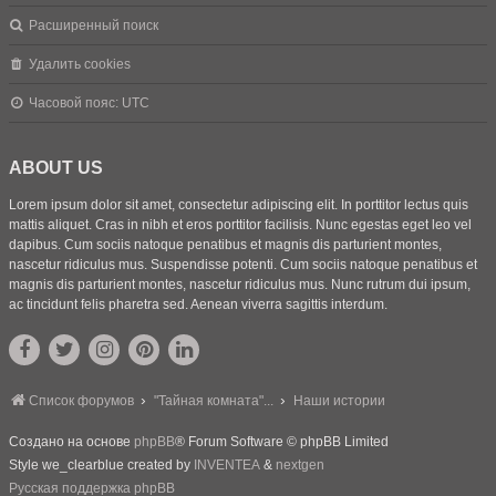
Расширенный поиск
Удалить cookies
Часовой пояс:
UTC
ABOUT US
Lorem ipsum dolor sit amet, consectetur adipiscing elit. In porttitor lectus quis
mattis aliquet. Cras in nibh et eros porttitor facilisis. Nunc egestas eget leo vel
dapibus. Cum sociis natoque penatibus et magnis dis parturient montes,
nascetur ridiculus mus. Suspendisse potenti. Cum sociis natoque penatibus et
magnis dis parturient montes, nascetur ridiculus mus. Nunc rutrum dui ipsum,
ac tincidunt felis pharetra sed. Aenean viverra sagittis interdum.
Список форумов
"Тайная комната"...
Наши истории
Создано на основе
phpBB
® Forum Software © phpBB Limited
Style we_clearblue created by
INVENTEA
&
nextgen
Русская поддержка phpBB