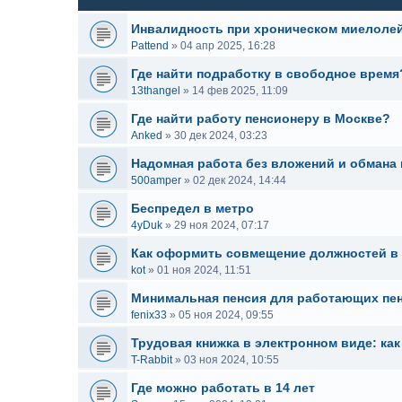
Инвалидность при хроническом миелоле
Pattend
»
04 апр 2025, 16:28
Где найти подработку в свободное время
13thangel
»
14 фев 2025, 11:09
Где найти работу пенсионеру в Москве?
Anked
»
30 дек 2024, 03:23
Надомная работа без вложений и обмана
500amper
»
02 дек 2024, 14:44
Беспредел в метро
4yDuk
»
29 ноя 2024, 07:17
Как оформить совмещение должностей в
kot
»
01 ноя 2024, 11:51
Минимальная пенсия для работающих пе
fenix33
»
05 ноя 2024, 09:55
Трудовая книжка в электронном виде: как
T-Rabbit
»
03 ноя 2024, 10:55
Где можно работать в 14 лет