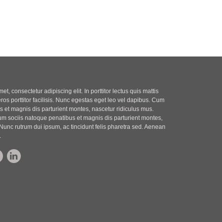
t, consectetur adipiscing elit. In porttitor lectus quis mattis
eros porttitor facilisis. Nunc egestas eget leo vel dapibus. Cum
 et magnis dis parturient montes, nascetur ridiculus mus.
m sociis natoque penatibus et magnis dis parturient montes,
Nunc rutrum dui ipsum, ac tincidunt felis pharetra sed. Aenean
.