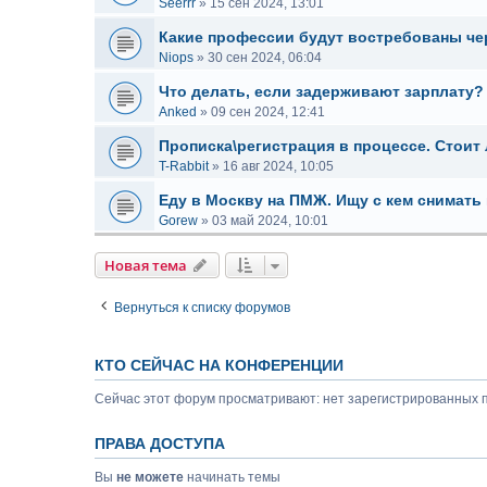
Seerrr
»
15 сен 2024, 13:01
Какие профессии будут востребованы чер
Niops
»
30 сен 2024, 06:04
Что делать, если задерживают зарплату?
Anked
»
09 сен 2024, 12:41
Прописка\регистрация в процессе. Стоит л
T-Rabbit
»
16 авг 2024, 10:05
Еду в Москву на ПМЖ. Ищу с кем снимать
Gorew
»
03 май 2024, 10:01
Новая тема
Вернуться к списку форумов
КТО СЕЙЧАС НА КОНФЕРЕНЦИИ
Сейчас этот форум просматривают: нет зарегистрированных п
ПРАВА ДОСТУПА
Вы
не можете
начинать темы