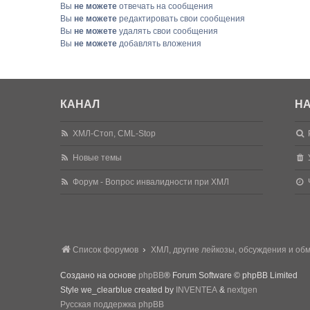
Вы
не можете
отвечать на сообщения
Вы
не можете
редактировать свои сообщения
Вы
не можете
удалять свои сообщения
Вы
не можете
добавлять вложения
КАНАЛ
НА
ХМЛ-Стоп, CML-Stop
Новые темы
Форум - Вопрос инвалидности при ХМЛ
Список форумов
ХМЛ, другие лейкозы, обсуждения и об
Создано на основе
phpBB
® Forum Software © phpBB Limited
Style we_clearblue created by
INVENTEA
&
nextgen
Русская поддержка phpBB