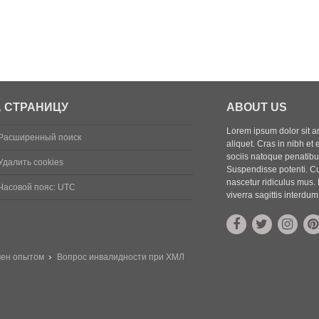
 СТРАНИЦУ
ABOUT US
Lorem ipsum dolor sit ame
Расширенный поиск
aliquet. Cras in nibh et 
sociis natoque penatibus
Удалить cookies
Suspendisse potenti. Cu
nascetur ridiculus mus. 
Часовой пояс:
UTC
viverra sagittis interdum
мен опытом
Вопрос инвалидности при ХМЛ