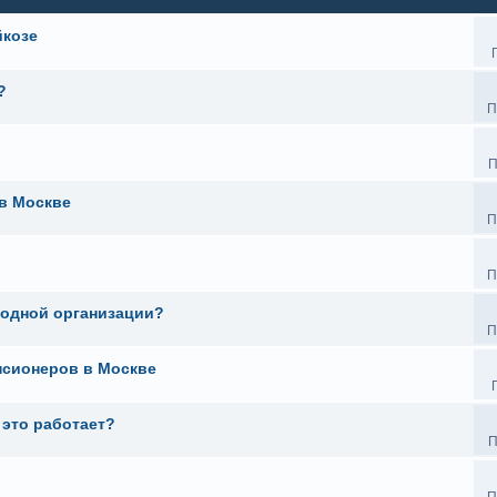
йкозе
?
П
П
 в Москве
П
П
 одной организации?
П
нсионеров в Москве
 это работает?
П