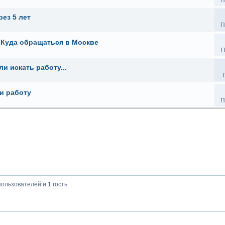
П
ез 5 лет
П
 Куда обращаться в Москве
П
и искать работу...
 и работу
П
ользователей и 1 гость