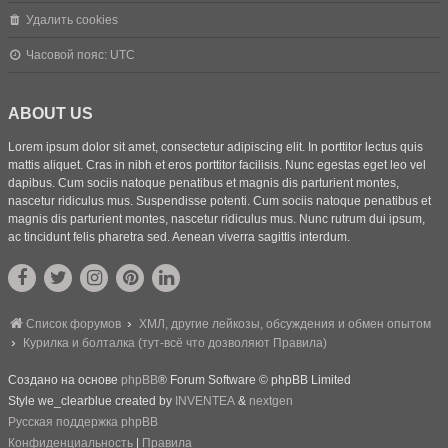
Удалить cookies
Часовой пояс:
UTC
ABOUT US
Lorem ipsum dolor sit amet, consectetur adipiscing elit. In porttitor lectus quis
mattis aliquet. Cras in nibh et eros porttitor facilisis. Nunc egestas eget leo vel
dapibus. Cum sociis natoque penatibus et magnis dis parturient montes,
nascetur ridiculus mus. Suspendisse potenti. Cum sociis natoque penatibus et
magnis dis parturient montes, nascetur ridiculus mus. Nunc rutrum dui ipsum,
ac tincidunt felis pharetra sed. Aenean viverra sagittis interdum.
Список форумов
ХМЛ, другие лейкозы, обсуждения и обмен опытом
Курилка и болталка (тут-всё что дозволяют Правила)
Создано на основе
phpBB
® Forum Software © phpBB Limited
Style we_clearblue created by
INVENTEA
&
nextgen
Русская поддержка phpBB
Конфиденциальность
|
Правила