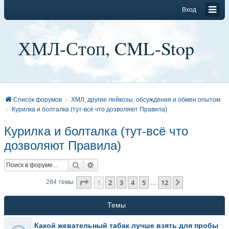
Вход
ХМЛ-Стоп, CML-Stop
Список форумов
ХМЛ, другие лейкозы, обсуждения и обмен опытом
Курилка и болталка (тут-всё что дозволяют Правила)
Курилка и болталка (тут-всё что
дозволяют Правила)
Поиск
Расширенный поиск
Страница
1
из
12
1
2
3
4
5
12
След.
284 темы
…
Темы
Какой жевательный табак лучше взять для пробы