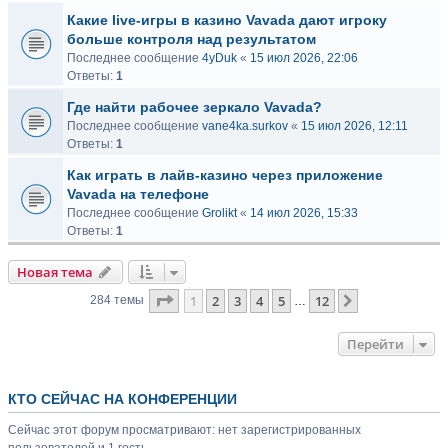
Какие live-игры в казино Vavada дают игроку
больше контроля над результатом
Последнее сообщение
4yDuk
«
15 июл 2026, 22:06
Ответы:
1
Где найти рабочее зеркало Vavada?
Последнее сообщение
vane4ka.surkov
«
15 июл 2026, 12:11
Ответы:
1
Как играть в лайв-казино через приложение
Vavada на телефоне
Последнее сообщение
Grolikt
«
14 июл 2026, 15:33
Ответы:
1
Новая тема
Страница
1
из
12
1
2
3
4
5
12
След.
284 темы
…
Перейти
КТО СЕЙЧАС НА КОНФЕРЕНЦИИ
Сейчас этот форум просматривают: нет зарегистрированных