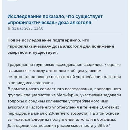
Исследование показало, что существует
«профилактическая» доза алкоголя
С
31 мар 2025, 12:56
о
о
Новое исследование подтвердило, что
б
«профилактическая» доза алкоголя для понижения
щ
смертности существует.
е
н
Традиционно групповые исследования сводились к оценке
и
е
взаимосвязи между алкоголем и общим уровнем
смертности на основе показателей употребления алкоголя
в период исследования.
В рамках нового совместного исследования, проведенного
группой специалистов из Мельбурна, участникам задавали
вопросы о среднем количестве употребляемого ими
алкоголя и частоте его употребления в течение 10-летних
периодов, начиная с 20-летнего возраста. На этой основе
вычислялся алгоритм поступления алкоголя в организм.
Для оценки соотношения рисков смертности у 39 557