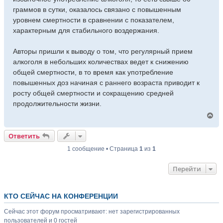
граммов в сутки, оказалось связано с повышенным
уровнем смертности в сравнении с показателем,
характерным для стабильного воздержания.
Авторы пришли к выводу о том, что регулярный прием
алкоголя в небольших количествах ведет к снижению
общей смертности, в то время как употребление
повышенных доз начиная с раннего возраста приводит к
росту общей смертности и сокращению средней
продолжительности жизни.
В
е
р
Ответить
н
у
1 сообщение • Страница
1
из
1
т
ь
Перейти
с
я
к
н
КТО СЕЙЧАС НА КОНФЕРЕНЦИИ
а
ч
Сейчас этот форум просматривают: нет зарегистрированных
а
пользователей и 0 гостей