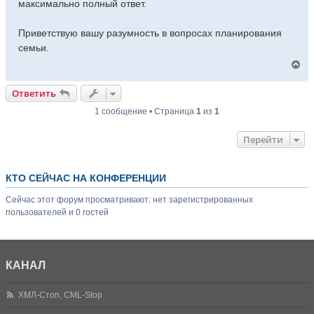
максимально полный ответ.
Приветствую вашу разумность в вопросах планирования
семьи.
В
е
р
Ответить
н
у
1 сообщение • Страница
1
из
1
т
ь
Перейти
с
я
к
н
КТО СЕЙЧАС НА КОНФЕРЕНЦИИ
а
ч
Сейчас этот форум просматривают: нет зарегистрированных
а
пользователей и 0 гостей
л
у
КАНАЛ
ХМЛ-Стоп, CML-Stop