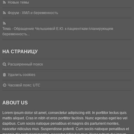
Новые темы
Форум - ХМЛ и беременность
Тема - Обращение Челышевой Е.Ю. к пациенткам планирующим
беременность...
НА СТРАНИЦУ
Расширенный поиск
Удалить cookies
Часовой пояс:
UTC
ABOUT US
Lorem ipsum dolor sit amet, consectetur adipiscing elit. In porttitor lectus quis
mattis aliquet. Cras in nibh et eros porttitor facilisis. Nunc egestas eget leo vel
dapibus. Cum sociis natoque penatibus et magnis dis parturient montes,
nascetur ridiculus mus. Suspendisse potenti. Cum sociis natoque penatibus et