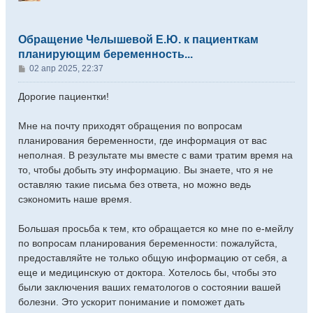
Обращение Челышевой Е.Ю. к пациенткам
планирующим беременность...
С
02 апр 2025, 22:37
о
о
Дорогие пациентки!
б
щ
Мне на почту приходят обращения по вопросам
е
планирования беременности, где информация от вас
н
неполная. В результате мы вместе с вами тратим время на
и
е
то, чтобы добыть эту информацию. Вы знаете, что я не
оставляю такие письма без ответа, но можно ведь
сэкономить наше время.
Большая просьба к тем, кто обращается ко мне по е-мейлу
по вопросам планирования беременности: пожалуйста,
предоставляйте не только общую информацию от себя, а
еще и медицинскую от доктора. Хотелось бы, чтобы это
были заключения ваших гематологов о состоянии вашей
болезни. Это ускорит понимание и поможет дать