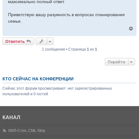
максимально полный ответ.
Приветствую вашу разумность в вопросах планирования
семьи.
В
е
р
Ответить
н
у
1 сообщение • Страница
1
из
1
т
ь
Перейти
с
я
к
н
КТО СЕЙЧАС НА КОНФЕРЕНЦИИ
а
ч
Сейчас этот форум просматривают: нет зарегистрированных
а
пользователей и 0 гостей
л
у
КАНАЛ
ХМЛ-Стоп, CML-Stop