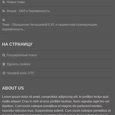
Новые темы
Форум - ХМЛ и беременность
Тема - Обращение Челышевой Е.Ю. к пациенткам планирующим
беременность...
НА СТРАНИЦУ
Расширенный поиск
Удалить cookies
Часовой пояс:
UTC
ABOUT US
Lorem ipsum dolor sit amet, consectetur adipiscing elit. In porttitor lectus quis
mattis aliquet. Cras in nibh et eros porttitor facilisis. Nunc egestas eget leo vel
dapibus. Cum sociis natoque penatibus et magnis dis parturient montes,
nascetur ridiculus mus. Suspendisse potenti. Cum sociis natoque penatibus et