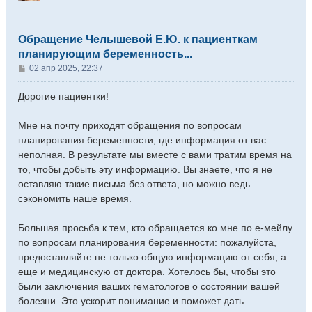
Обращение Челышевой Е.Ю. к пациенткам
планирующим беременность...
С
02 апр 2025, 22:37
о
о
Дорогие пациентки!
б
щ
Мне на почту приходят обращения по вопросам
е
планирования беременности, где информация от вас
н
неполная. В результате мы вместе с вами тратим время на
и
е
то, чтобы добыть эту информацию. Вы знаете, что я не
оставляю такие письма без ответа, но можно ведь
сэкономить наше время.
Большая просьба к тем, кто обращается ко мне по е-мейлу
по вопросам планирования беременности: пожалуйста,
предоставляйте не только общую информацию от себя, а
еще и медицинскую от доктора. Хотелось бы, чтобы это
были заключения ваших гематологов о состоянии вашей
болезни. Это ускорит понимание и поможет дать